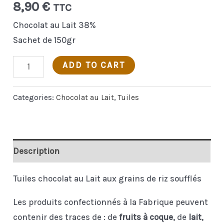
8,90
€
TTC
Chocolat au Lait 38%
Sachet de 150gr
Tuiles
ADD TO CART
riz
soufflés
Categories:
Chocolat au Lait
,
Tuiles
quantity
Description
Tuiles chocolat au Lait aux grains de riz soufflés
Les produits confectionnés à la Fabrique peuvent
contenir des traces de : de
fruits à coque
, de
lait
,