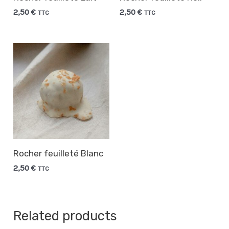
2,50
€
2,50
€
TTC
TTC
Rocher feuilleté Blanc
2,50
€
TTC
Related products