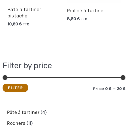
Pâte à tartiner
Praliné à tartiner
pistache
8,50
€
TTC
10,90
€
TTC
Filter by price
FILTER
Price:
0 €
—
20 €
i
a
n
x
4
Pâte à tartiner
4
p
p
p
1
Rochers
11