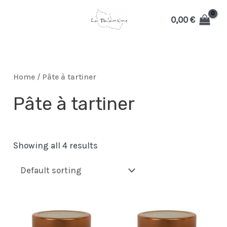
Aller
0,00
€
au
MAIN
contenu
MENU
Home
/ Pâte à tartiner
Pâte à tartiner
MUTATEUR
Showing all 4 results
U