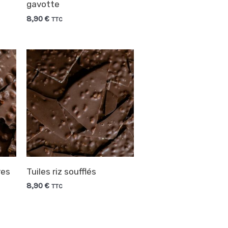
gavotte
8,90
€
TTC
res
Tuiles riz soufflés
8,90
€
TTC