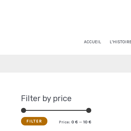
Aller
au
contenu
ACCUEIL
L’HISTOIR
Filter by price
FILTER
M
M
Price:
0 €
—
10 €