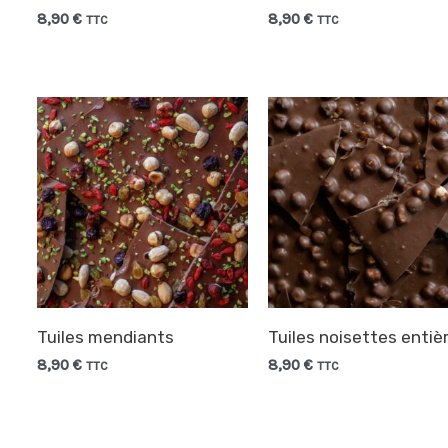
8,90
€
8,90
€
TTC
TTC
Tuiles mendiants
Tuiles noisettes entiè
8,90
€
8,90
€
TTC
TTC