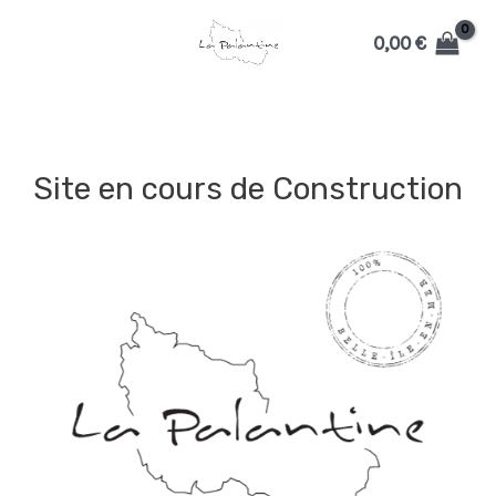
Aller
0,00
€
au
MAIN
contenu
MENU
Site en cours de Construction
MUTATEUR
U