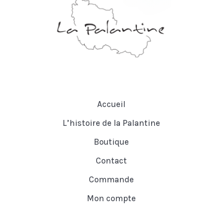
s
t
s
Accueil
L’histoire de la Palantine
Boutique
Contact
Commande
Mon compte