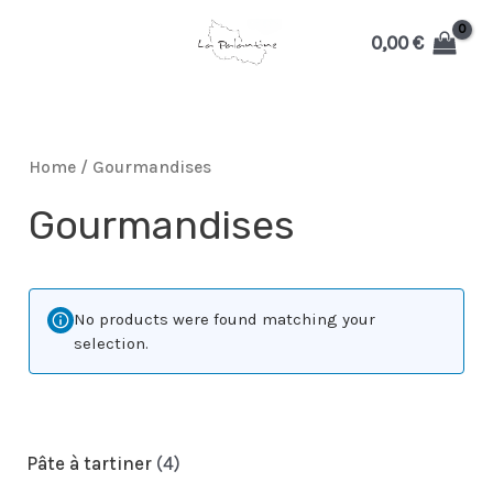
Aller
0,00
€
au
MAIN
contenu
MENU
Home
/ Gourmandises
Gourmandises
MUTATEUR
No products were found matching your
selection.
U
4
Pâte à tartiner
4