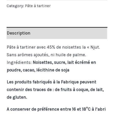
tartiner
Category:
Pâte à tartiner
noisettes
45%
Njut
Description
quantity
Pâte à tartiner avec 45% de noisettes la « Njut.
Sans arômes ajoutés, ni huile de palme.
Ingrédients:
Noisettes, sucre,
lait
écrémé en
poudre, cacao, lécithine de soja
Les produits fabriqués à la Fabrique peuvent
contenir des traces de : de
fruits à coque
, de
lait
,
de
gluten
.
A conserver de préférence entre 16 et 18°C à l’abri