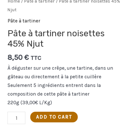
Home
/
Pâte à tartiner
/ Pâte à tartiner noisettes 45%
Njut
Pâte à tartiner
Pâte à tartiner noisettes
45% Njut
8,50
€
TTC
À déguster sur une crêpe, une tartine, dans un
gâteau ou directement à la petite cuillère
Seulement 5 ingrédients entrent dans la
composition de cette pâte à tartiner
220g (39,00€ L/Kg)
Pâte
ADD TO CART
à