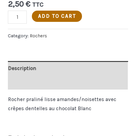
2,50
€
TTC
Rocher
ADD TO CART
feuilleté
Blanc
Category:
Rochers
quantity
Description
Additional information
Rocher praliné lisse amandes/noisettes avec
crêpes dentelles au chocolat Blanc