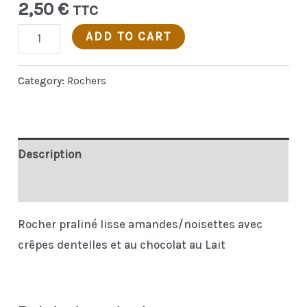
2,50
€
TTC
Rocher
ADD TO CART
feuilleté
Lait
Category:
Rochers
quantity
Description
Additional information
Rocher praliné lisse amandes/noisettes avec
crêpes dentelles et au chocolat au Lait