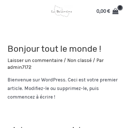
Aller
0,00
€
au
MAIN
contenu
MENU
Bonjour tout le monde !
Laisser un commentaire
/
Non classé
/ Par
admin7172
MUTATEUR
Bienvenue sur WordPress. Ceci est votre premier
article. Modifiez-le ou supprimez-le, puis
commencez à écrire !
U