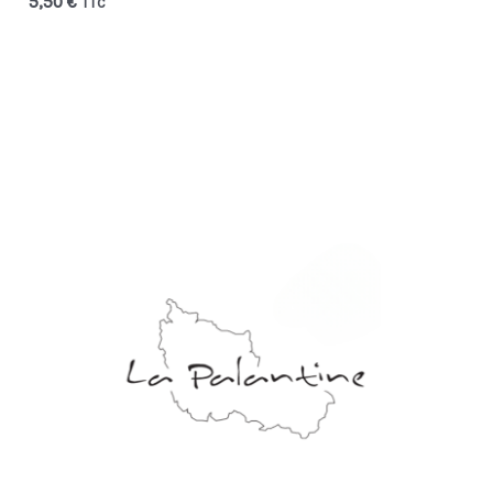
5,50
€
TTC