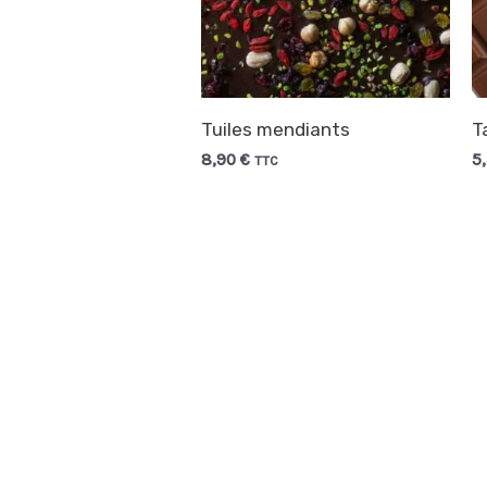
Tuiles mendiants
T
8,90
€
5
TTC