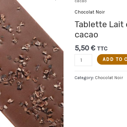
cacao
Chocolat Noir
Tablette Lait
cacao
5,50
€
TTC
Tablette
ADD TO 
Lait
éclats
Category:
Chocolat Noir
fèves
de
cacao
quantity