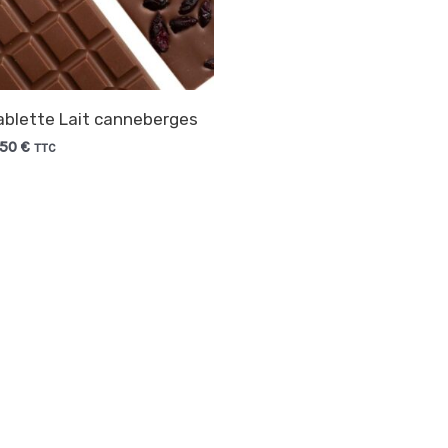
ablette Lait canneberges
,50
€
TTC