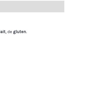
lait
, de
gluten
.