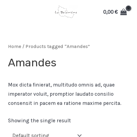
Aller
0,00
€
au
MAIN
contenu
MENU
Home
/ Products tagged “Amandes”
Amandes
MUTATEUR
Mox dicta finierat, multitudo omnis ad, quae
imperator voluit, promptior laudato consilio
consensit in pacem ea ratione maxime percita.
U
Showing the single result