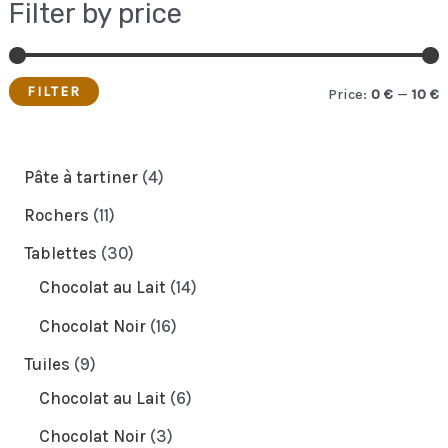
Filter by price
FILTER
Price:
0 €
—
10 €
i
a
n
x
4
Pâte à tartiner
4
p
p
p
1
Rochers
11
r
r
r
1
3
Tablettes
30
i
i
o
p
0
1
Chocolat au Lait
14
c
c
d
r
p
4
1
Chocolat Noir
16
e
e
u
o
r
p
6
9
Tuiles
9
c
d
o
r
p
p
6
Chocolat au Lait
6
t
u
d
o
r
r
p
3
Chocolat Noir
3
s